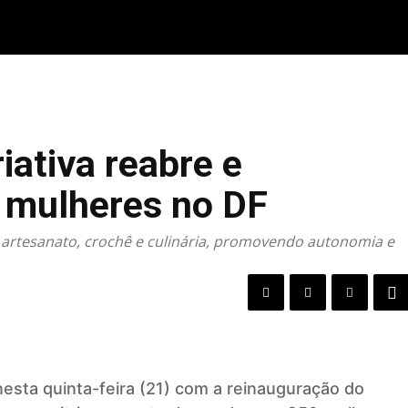
STRITO FEDERAL
GOIÁS & ENTORNO DF
POLÍTICA
iativa reabre e
e mulheres no DF
 artesanato, crochê e culinária, promovendo autonomia e
nesta quinta-feira (21) com a reinauguração do