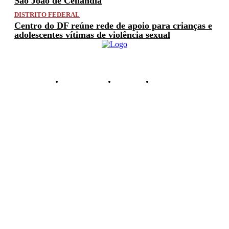
São João de Ceilândia
DISTRITO FEDERAL
Centro do DF reúne rede de apoio para crianças e
adolescentes vítimas de violência sexual
PRIVACIDADE
ANUNCIE
CONTATO
© 2025 FACTUAL DF. TODOS OS DIREITOS RESERVADOS.