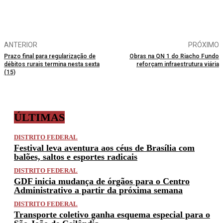
ANTERIOR
PRÓXIMO
Prazo final para regularização de
Obras na QN 1 do Riacho Fundo
débitos rurais termina nesta sexta
reforçam infraestrutura viária
(15)
ÚLTIMAS
DISTRITO FEDERAL
Festival leva aventura aos céus de Brasília com
balões, saltos e esportes radicais
DISTRITO FEDERAL
GDF inicia mudança de órgãos para o Centro
Administrativo a partir da próxima semana
DISTRITO FEDERAL
Transporte coletivo ganha esquema especial para o