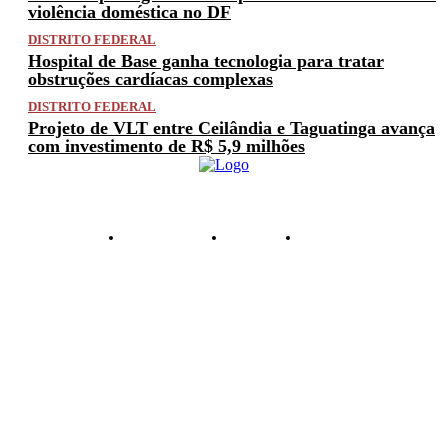
violência doméstica no DF
DISTRITO FEDERAL
Hospital de Base ganha tecnologia para tratar
obstruções cardíacas complexas
DISTRITO FEDERAL
Projeto de VLT entre Ceilândia e Taguatinga avança
com investimento de R$ 5,9 milhões
PRIVACIDADE
ANUNCIE
CONTATO
© 2025 FACTUAL DF. TODOS OS DIREITOS RESERVADOS.