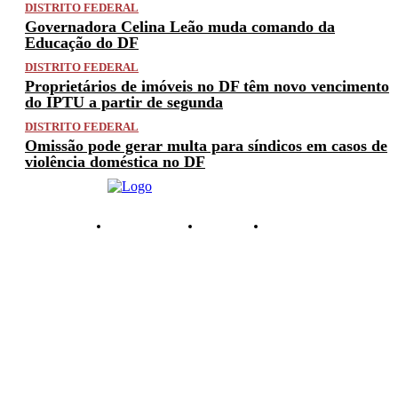
DISTRITO FEDERAL
Governadora Celina Leão muda comando da
Educação do DF
DISTRITO FEDERAL
Proprietários de imóveis no DF têm novo vencimento
do IPTU a partir de segunda
DISTRITO FEDERAL
Omissão pode gerar multa para síndicos em casos de
violência doméstica no DF
PRIVACIDADE
ANUNCIE
CONTATO
© 2025 FACTUAL DF. TODOS OS DIREITOS RESERVADOS.