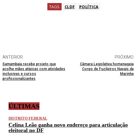
TAGS
CLDF
POLÍTICA
ANTERIOR
PRÓXIMO
Samambaia recebe projeto que
Câmara Legislativa homenageia
acolhe mães atípicas com atividades
Corpo de Fuzileiros Navais da
inclusivas e cursos
Marinha
profissionalizantes
ÚLTIMAS
DISTRITO FEDERAL
Celina Leão ganha novo endereço para articulação
eleitoral no DF