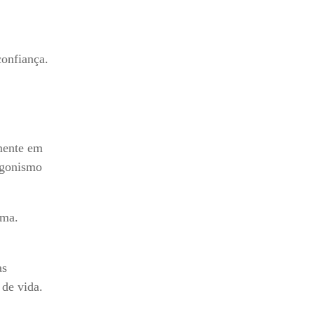
confiança.
lmente em
tagonismo
ema.
as
de vida.