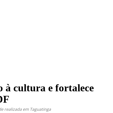
TRITO FEDERAL
GOIÁS & ENTORNO DF
POLÍTICA
 à cultura e fortalece
DF
de realizada em Taguatinga