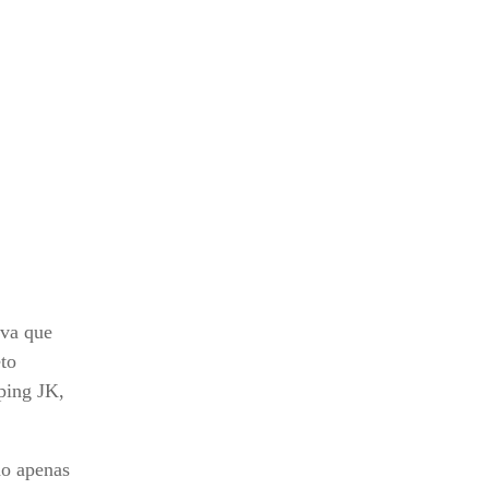
iva que
eto
ping JK,
ão apenas