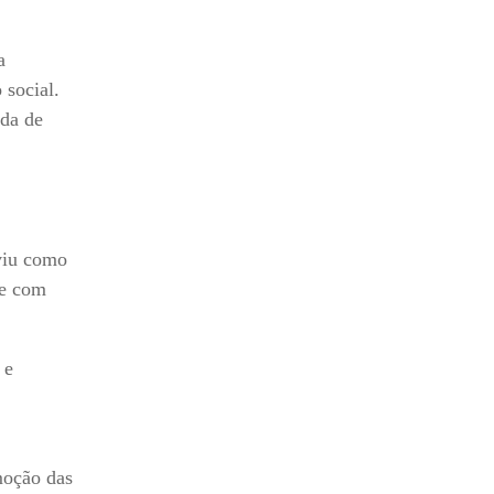
a
 social.
ida de
viu como
te com
 e
moção das