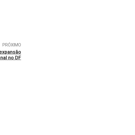
PRÓXIMO
 expansão
onal no DF