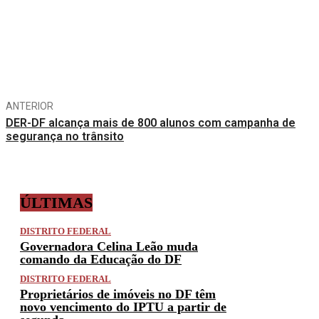
Compartilhe
ANTERIOR
DER-DF alcança mais de 800 alunos com campanha de
segurança no trânsito
ÚLTIMAS
DISTRITO FEDERAL
Governadora Celina Leão muda
comando da Educação do DF
DISTRITO FEDERAL
Proprietários de imóveis no DF têm
novo vencimento do IPTU a partir de