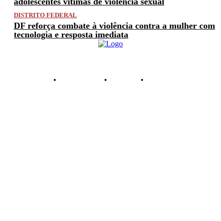
adolescentes vítimas de violência sexual
DISTRITO FEDERAL
DF reforça combate à violência contra a mulher com
tecnologia e resposta imediata
PRIVACIDADE
ANUNCIE
CONTATO
© 2025 FACTUAL DF. TODOS OS DIREITOS RESERVADOS.