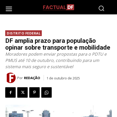
DISTRITO FEDERAL
DF amplia prazo para população
opinar sobre transporte e mobilidade
Moradores podem enviar propostas para o PDTU e
PMUS até 10 de outubro, contribuindo para um
sistema mais seguro e sustentável
Por
REDAÇÃO
1 de outubro de 2025