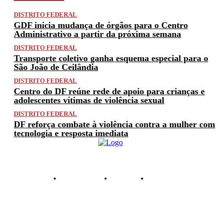
DISTRITO FEDERAL
GDF inicia mudança de órgãos para o Centro
Administrativo a partir da próxima semana
DISTRITO FEDERAL
Transporte coletivo ganha esquema especial para o
São João de Ceilândia
DISTRITO FEDERAL
Centro do DF reúne rede de apoio para crianças e
adolescentes vítimas de violência sexual
DISTRITO FEDERAL
DF reforça combate à violência contra a mulher com
tecnologia e resposta imediata
PRIVACIDADE
ANUNCIE
CONTATO
© 2025 FACTUAL DF. TODOS OS DIREITOS RESERVADOS.