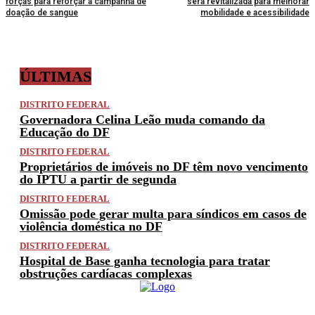
forças para reforçar a campanha de
será revitalizada para melhorar
doação de sangue
mobilidade e acessibilidade
ÚLTIMAS
DISTRITO FEDERAL
Governadora Celina Leão muda comando da
Educação do DF
DISTRITO FEDERAL
Proprietários de imóveis no DF têm novo vencimento
do IPTU a partir de segunda
DISTRITO FEDERAL
Omissão pode gerar multa para síndicos em casos de
violência doméstica no DF
DISTRITO FEDERAL
Hospital de Base ganha tecnologia para tratar
obstruções cardíacas complexas