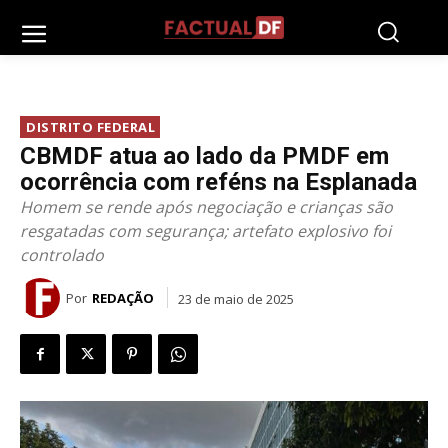
DISTRITO FEDERAL
CBMDF atua ao lado da PMDF em
ocorrência com reféns na Esplanada
Homem se rende após negociação e crianças são
resgatadas com segurança; artefato explosivo foi
controlado
Por
REDAÇÃO
23 de maio de 2025