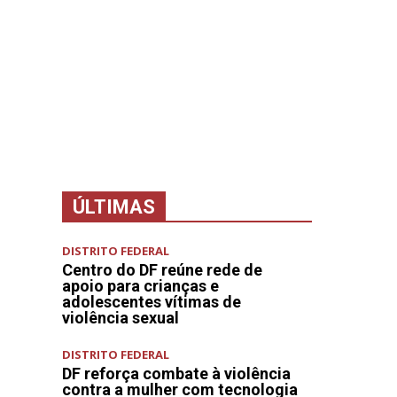
MAI
BRASIL
ECONOMIA
ESPORTES
MUNDO
BUSCAR
ÚLTIMAS
DISTRITO FEDERAL
Centro do DF reúne rede de
apoio para crianças e
adolescentes vítimas de
violência sexual
DISTRITO FEDERAL
DF reforça combate à violência
contra a mulher com tecnologia