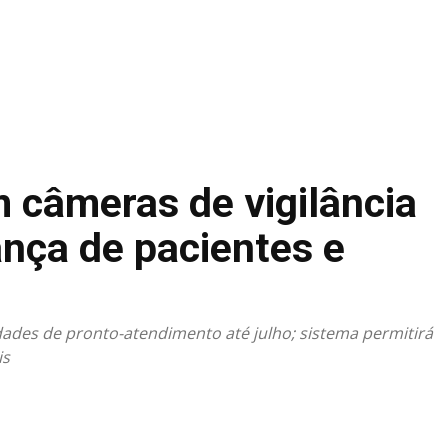
DISTRITO FEDERAL
GOIÁS & ENTORNO DF
POLÍTICA
 câmeras de vigilância
ança de pacientes e
ades de pronto-atendimento até julho; sistema permitirá
is