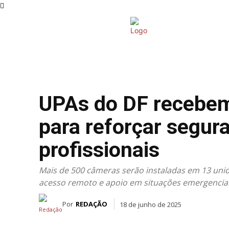
INICIAL
DISTRITO FEDERAL
UPAs do DF recebem
para reforçar segur
profissionais
Mais de 500 câmeras serão instaladas em 13 unid
acesso remoto e apoio em situações emergencia
Por
REDAÇÃO
18 de junho de 2025