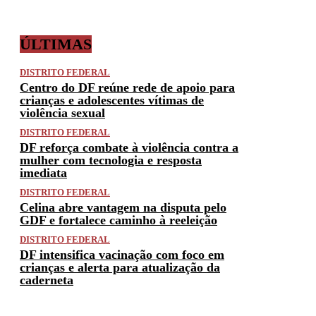
ÚLTIMAS
DISTRITO FEDERAL
Centro do DF reúne rede de apoio para
crianças e adolescentes vítimas de
violência sexual
DISTRITO FEDERAL
DF reforça combate à violência contra a
mulher com tecnologia e resposta
imediata
DISTRITO FEDERAL
Celina abre vantagem na disputa pelo
GDF e fortalece caminho à reeleição
DISTRITO FEDERAL
DF intensifica vacinação com foco em
crianças e alerta para atualização da
caderneta