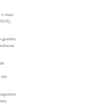
4 e mais
(SUS),
o grandes
ansforma
 de
i um
nseguimos
uza,