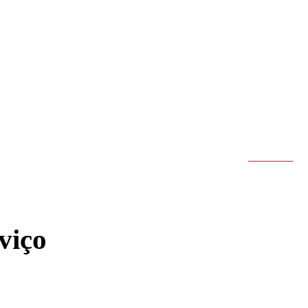
MAIS
BRASIL
ECONOMIA
ESPORTES
MUNDO
BUSCAR
viço