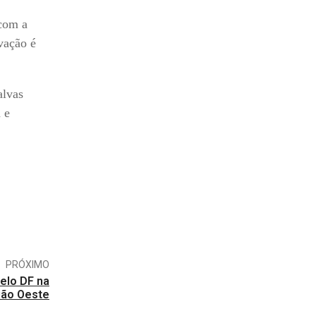
 com a
vação é
alvas
 e
PRÓXIMO
pelo DF na
ião Oeste