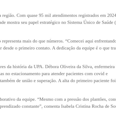
a região. Com quase 95 mil atendimentos registrados em 202
dade mostra seu papel estratégico no Sistema Único de Saúde 
to representa mais do que números. “Comecei aqui enfrentand
r desde o primeiro contato. A dedicação da equipe é o que tr
es da história da UPA. Débora Oliveira da Silva, enfermeira
s no estacionamento para atender pacientes com covid e
ambém de união e superação. A alta do primeiro paciente fo
laborativo da equipe. “Mesmo com a pressão dos plantões, co
prendizado constante”, comenta Isabela Cristina Rocha de So