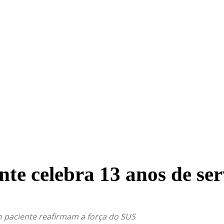
TRITO FEDERAL
GOIÁS & ENTORNO DF
POLÍTICA
te celebra 13 anos de ser
do paciente reafirmam a força do SUS