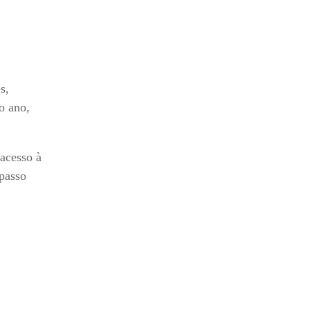
s,
do ano,
 acesso à
 passo