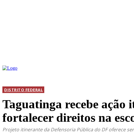
INICIAL
DIS
DISTRITO FEDERAL
Taguatinga recebe ação i
fortalecer direitos na esc
Projeto itinerante da Defensoria Pública do DF oferece se