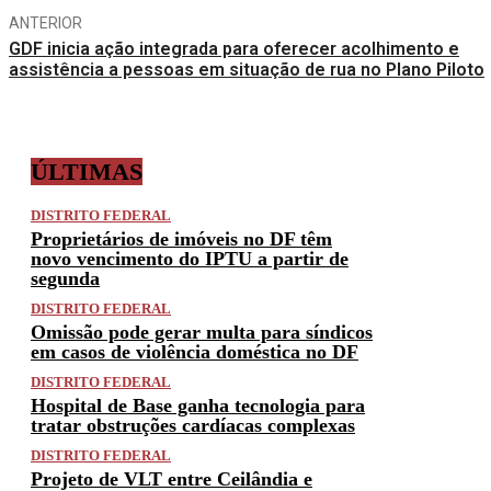
ANTERIOR
GDF inicia ação integrada para oferecer acolhimento e
assistência a pessoas em situação de rua no Plano Piloto
ÚLTIMAS
DISTRITO FEDERAL
Proprietários de imóveis no DF têm
novo vencimento do IPTU a partir de
segunda
DISTRITO FEDERAL
Omissão pode gerar multa para síndicos
em casos de violência doméstica no DF
DISTRITO FEDERAL
Hospital de Base ganha tecnologia para
tratar obstruções cardíacas complexas
DISTRITO FEDERAL
Projeto de VLT entre Ceilândia e