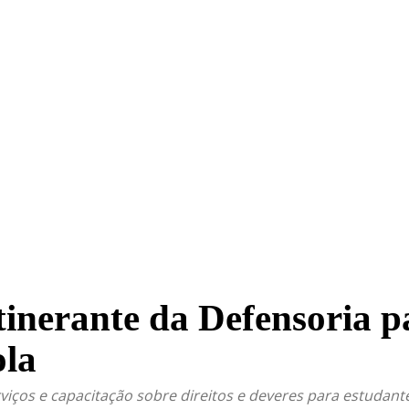
TRITO FEDERAL
GOIÁS & ENTORNO DF
POLÍTICA
tinerante da Defensoria p
ola
rviços e capacitação sobre direitos e deveres para estudant