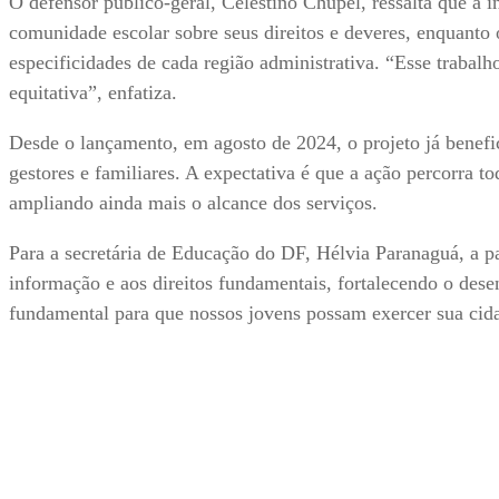
O defensor público-geral, Celestino Chupel, ressalta que a 
comunidade escolar sobre seus direitos e deveres, enquanto
especificidades de cada região administrativa. “Esse trabalh
equitativa”, enfatiza.
Desde o lançamento, em agosto de 2024, o projeto já benefic
gestores e familiares. A expectativa é que a ação percorra to
ampliando ainda mais o alcance dos serviços.
Para a secretária de Educação do DF, Hélvia Paranaguá, a pa
informação e aos direitos fundamentais, fortalecendo o des
fundamental para que nossos jovens possam exercer sua cida
Compartilhe