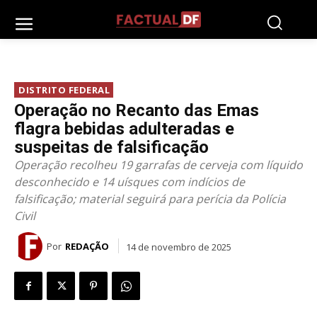
DISTRITO FEDERAL
Operação no Recanto das Emas
flagra bebidas adulteradas e
suspeitas de falsificação
Operação recolheu 19 garrafas de cerveja com líquido
desconhecido e 14 uísques com indícios de
falsificação; material seguirá para perícia da Polícia
Civil
Por
REDAÇÃO
14 de novembro de 2025