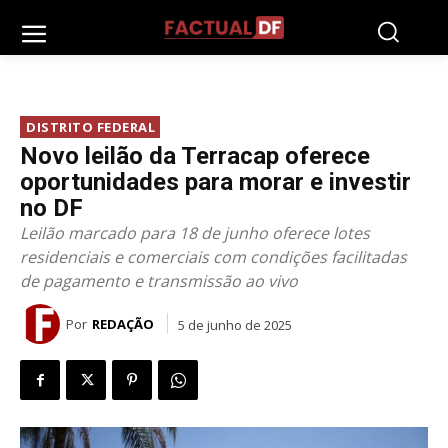
DISTRITO FEDERAL
Novo leilão da Terracap oferece
oportunidades para morar e investir
no DF
Leilão marcado para 18 de junho oferece lotes
residenciais e comerciais com condições facilitadas
de pagamento e transmissão ao vivo
Por
REDAÇÃO
5 de junho de 2025