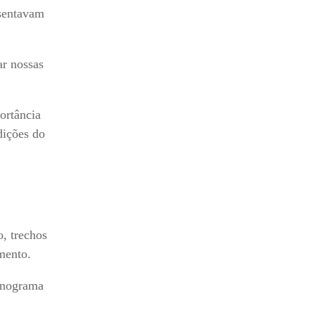
esentavam
ar nossas
ortância
dições do
, trechos
mento.
ronograma