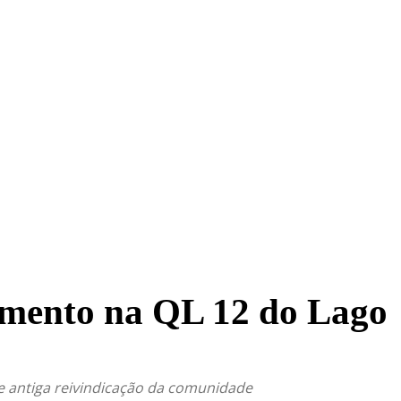
TRITO FEDERAL
GOIÁS & ENTORNO DF
POLÍTICA
amento na QL 12 do Lago
e antiga reivindicação da comunidade