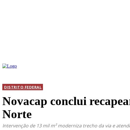
INICIAL
DIS
DISTRITO FEDERAL
Novacap conclui recape
Norte
Intervenção de 13 mil m² moderniza trecho da via e atend