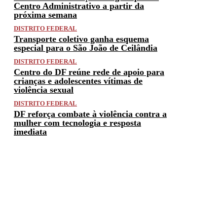
Centro Administrativo a partir da
próxima semana
DISTRITO FEDERAL
Transporte coletivo ganha esquema
especial para o São João de Ceilândia
DISTRITO FEDERAL
Centro do DF reúne rede de apoio para
crianças e adolescentes vítimas de
violência sexual
DISTRITO FEDERAL
DF reforça combate à violência contra a
mulher com tecnologia e resposta
imediata