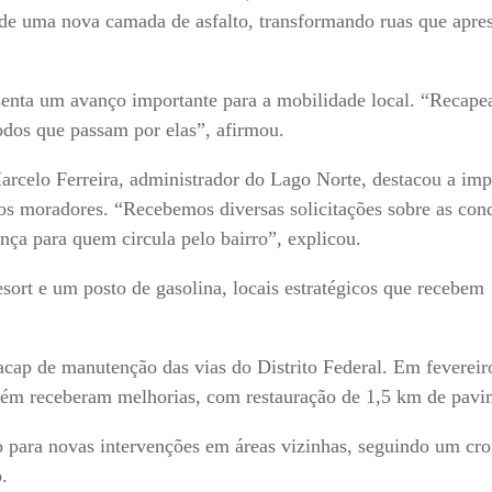
ão de uma nova camada de asfalto, transformando ruas que apr
senta um avanço importante para a mobilidade local. “Recape
todos que passam por elas”, afirmou.
celo Ferreira, administrador do Lago Norte, destacou a imp
los moradores. “Recebemos diversas solicitações sobre as con
nça para quem circula pelo bairro”, explicou.
sort e um posto de gasolina, locais estratégicos que recebem
ap de manutenção das vias do Distrito Federal. Em fevereiro
bém receberam melhorias, com restauração de 1,5 km de pavi
o para novas intervenções em áreas vizinhas, seguindo um c
.