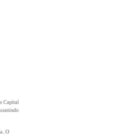
a Capital
arantindo
ca. O