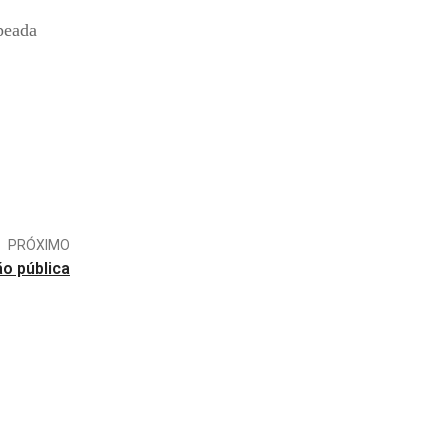
peada
PRÓXIMO
ão pública