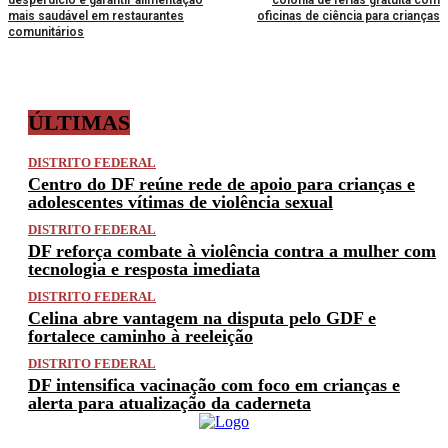
desperdício e garantir alimentação
colônia de férias gratuita com
mais saudável em restaurantes
oficinas de ciência para crianças
comunitários
ÚLTIMAS
DISTRITO FEDERAL
Centro do DF reúne rede de apoio para crianças e
adolescentes vítimas de violência sexual
DISTRITO FEDERAL
DF reforça combate à violência contra a mulher com
tecnologia e resposta imediata
DISTRITO FEDERAL
Celina abre vantagem na disputa pelo GDF e
fortalece caminho à reeleição
DISTRITO FEDERAL
DF intensifica vacinação com foco em crianças e
alerta para atualização da caderneta