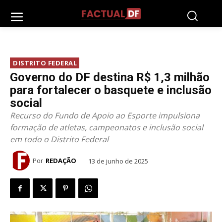
DISTRITO FEDERAL
Governo do DF destina R$ 1,3 milhão
para fortalecer o basquete e inclusão
social
Recurso do Fundo de Apoio ao Esporte impulsiona
formação de atletas, campeonatos e inclusão social
em todo o Distrito Federal
Por
REDAÇÃO
13 de junho de 2025