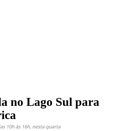
TRITO FEDERAL
GOIÁS & ENTORNO DF
POLÍTICA
da no Lago Sul para
ica
as 10h às 16h, nesta quarta