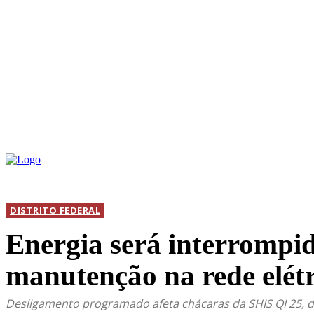
INICIAL
DIS
DISTRITO FEDERAL
Energia será interrompi
manutenção na rede elétr
Desligamento programado afeta chácaras da SHIS QI 25, d