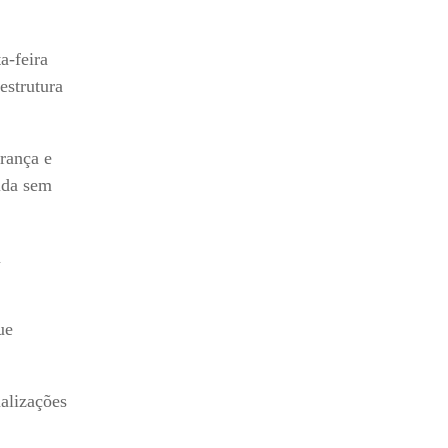
a-feira
estrutura
rança e
cida sem
m
ue
alizações