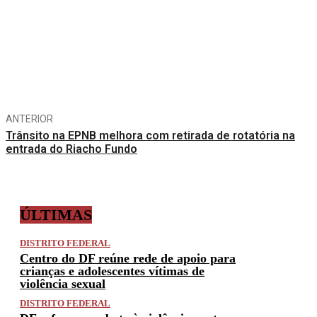
Compartilhe
ANTERIOR
Trânsito na EPNB melhora com retirada de rotatória na
entrada do Riacho Fundo
ÚLTIMAS
DISTRITO FEDERAL
Centro do DF reúne rede de apoio para
crianças e adolescentes vítimas de
violência sexual
DISTRITO FEDERAL