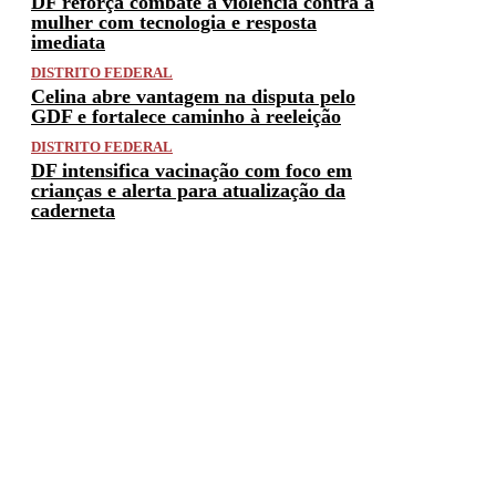
DF reforça combate à violência contra a
mulher com tecnologia e resposta
imediata
DISTRITO FEDERAL
Celina abre vantagem na disputa pelo
GDF e fortalece caminho à reeleição
DISTRITO FEDERAL
DF intensifica vacinação com foco em
crianças e alerta para atualização da
caderneta