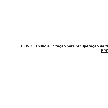
DER-DF anuncia licitação para recuperação de t
EPC