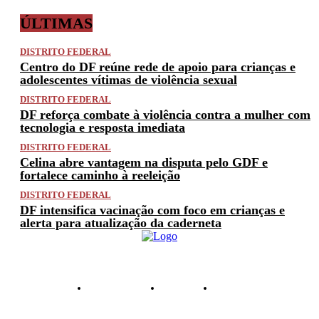
ÚLTIMAS
DISTRITO FEDERAL
Centro do DF reúne rede de apoio para crianças e
adolescentes vítimas de violência sexual
DISTRITO FEDERAL
DF reforça combate à violência contra a mulher com
tecnologia e resposta imediata
DISTRITO FEDERAL
Celina abre vantagem na disputa pelo GDF e
fortalece caminho à reeleição
DISTRITO FEDERAL
DF intensifica vacinação com foco em crianças e
alerta para atualização da caderneta
PRIVACIDADE
ANUNCIE
CONTATO
© 2025 FACTUAL DF. TODOS OS DIREITOS RESERVADOS.