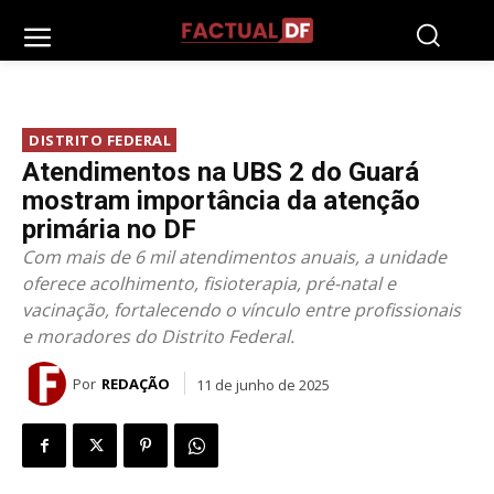
DISTRITO FEDERAL
Atendimentos na UBS 2 do Guará
mostram importância da atenção
primária no DF
Com mais de 6 mil atendimentos anuais, a unidade
oferece acolhimento, fisioterapia, pré-natal e
vacinação, fortalecendo o vínculo entre profissionais
e moradores do Distrito Federal.
Por
REDAÇÃO
11 de junho de 2025