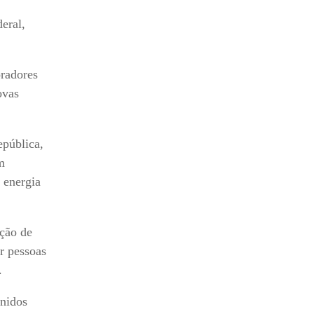
eral,
oradores
ovas
epública,
m
à energia
ição de
r pessoas
.
inidos