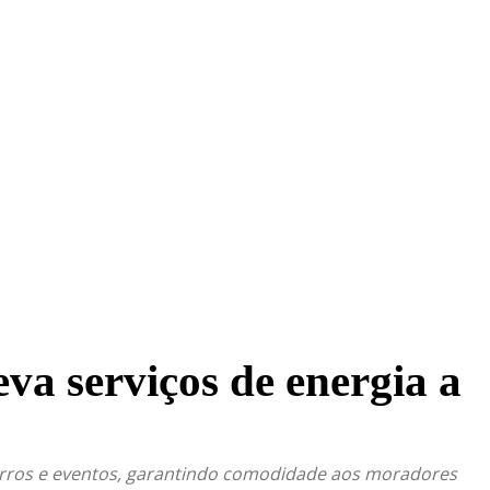
TRITO FEDERAL
GOIÁS & ENTORNO DF
POLÍTICA
va serviços de energia a
irros e eventos, garantindo comodidade aos moradores