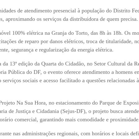
idades de atendimento presencial à população do Distrito Fed
s, aproximando os serviços da distribuidora de quem precisa.
 móvel 100% elétrica na Granja do Torto, das 8h às 18h. Os m
tações de reparo por danos elétricos, troca de titularidade, n
te, segurança e regularização da energia elétrica.
pa da 13ª edição da Quarta do Cidadão, no Setor Cultural da R
oria Pública do DF, o evento oferece atendimento a homens e
o serviços sociais e acesso facilitado a questões relacionadas 
no Projeto Na Sua Hora, no estacionamento do Parque de Expos
aria de Justiça e Cidadania (Sejus-DF), o projeto busca atende
horário comercial, garantindo mais comodidade e proximidade
rante nas administrações regionais, com horários e locais def