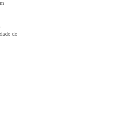
am
,
idade de