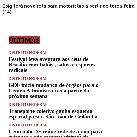
Epíg terá nova rota para motoristas a partir de terça-feira
(14)
ÚLTIMAS
DISTRITO FEDERAL
Festival leva aventura aos céus de
Brasília com balões, saltos e esportes
radicais
DISTRITO FEDERAL
GDF inicia mudança de órgãos para o
Centro Administrativo a partir da
próxima semana
DISTRITO FEDERAL
Transporte coletivo ganha esquema
especial para o São João de Ceilândia
DISTRITO FEDERAL
Centro do DF reúne rede de apoio para
crianças e adolescentes vítimas de