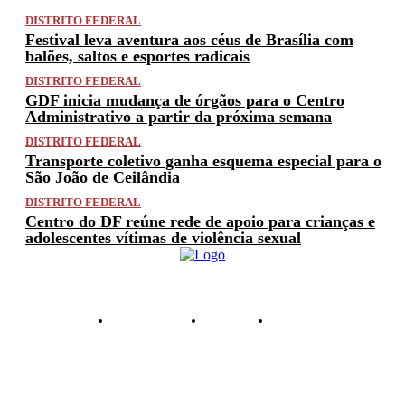
DISTRITO FEDERAL
Festival leva aventura aos céus de Brasília com
balões, saltos e esportes radicais
DISTRITO FEDERAL
GDF inicia mudança de órgãos para o Centro
Administrativo a partir da próxima semana
DISTRITO FEDERAL
Transporte coletivo ganha esquema especial para o
São João de Ceilândia
DISTRITO FEDERAL
Centro do DF reúne rede de apoio para crianças e
adolescentes vítimas de violência sexual
PRIVACIDADE
ANUNCIE
CONTATO
© 2025 FACTUAL DF. TODOS OS DIREITOS RESERVADOS.