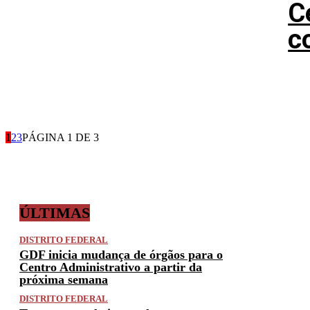
C
c
1
2
3
PÁGINA 1 DE 3
ÚLTIMAS
DISTRITO FEDERAL
GDF inicia mudança de órgãos para o
Centro Administrativo a partir da
próxima semana
DISTRITO FEDERAL