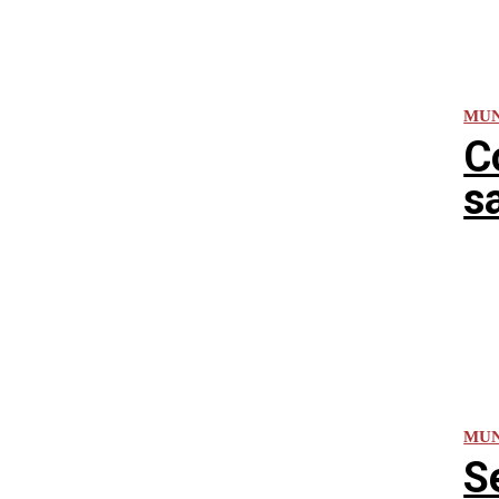
MU
C
s
MU
S