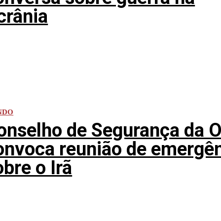
crânia
NDO
onselho de Segurança da 
onvoca reunião de emergê
obre o Irã