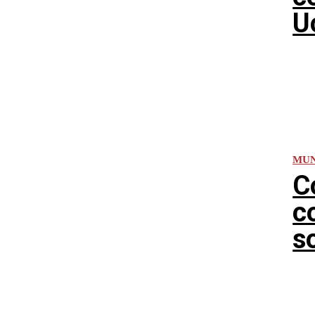
U
MU
C
c
s