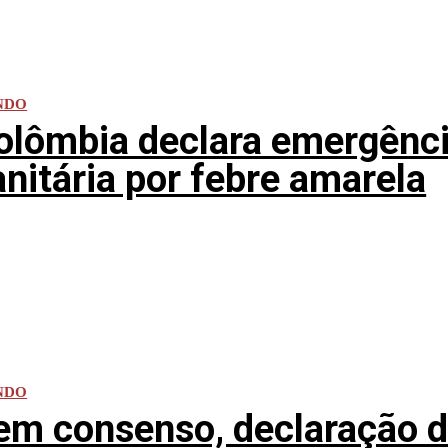
NDO
olômbia declara emergênc
anitária por febre amarela
NDO
em consenso, declaração 