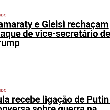
NDO
tamaraty e Gleisi rechaçam
taque de vice-secretário d
rump
NDO
ula recebe ligação de Putin
onversa sobre guerra na