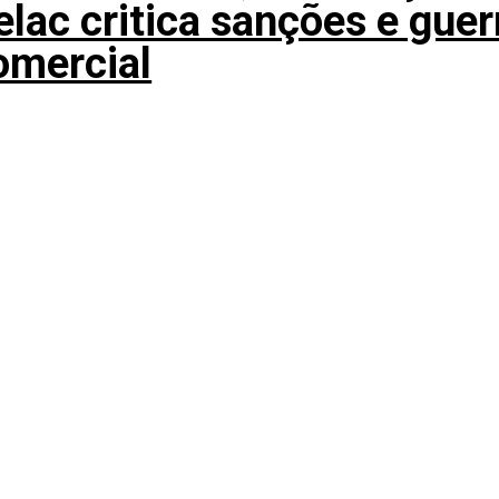
elac critica sanções e guer
omercial