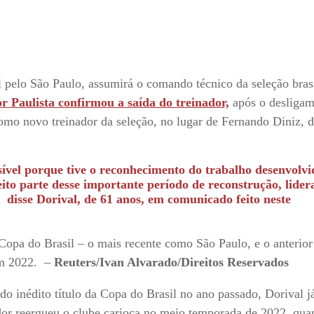
 pelo São Paulo, assumirá o comando técnico da seleção brasi
or Paulista confirmou a saída do treinador,
após o desligam
omo novo treinador da seleção, no lugar de Fernando Diniz, 
ssível porque tive o reconhecimento do trabalho desenvolvi
eito parte desse importante período de reconstrução, lider
 disse Dorival, de 61 anos, em comunicado feito neste
 Copa do Brasil – o mais recente como São Paulo, e o anterio
em 2022. –
Reuters/Ivan Alvarado/Direitos Reservados
o inédito título da Copa do Brasil no ano passado, Dorival já
or reergueu o clube carioca no meio temporada de 2022, qua