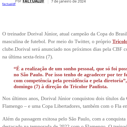
Por
FACTUALDF
7 de janeiro de 2024
O treinador Dorival Júnior, atual campeão da Copa do Brasil
masculina de futebol. Por meio do Twitter, o próprio
Tricol
clube.Dorival será anunciado nos próximos dias pela CBF c
na última sexta-feira (7).
“É a realização de um sonho pessoal, que só foi po
no São Paulo. Por isso tenho de agradecer por ter f
com competência pela presidência e pela diretoria”,
domingo (7) à direção do Tricolor Paulista.
Nos últimos anos, Dorival Júnior conquistou dois títulos da
Flamengo – e uma Copa Libertadores, também com o Fla 
Além da passagem exitosa pelo São Paulo, com a conquista d
destacado na temporada de 2022 com o Flamengo. O treinad