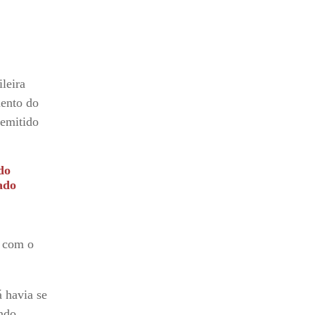
leira
ento do
demitido
do
ado
r com o
 havia se
ndo