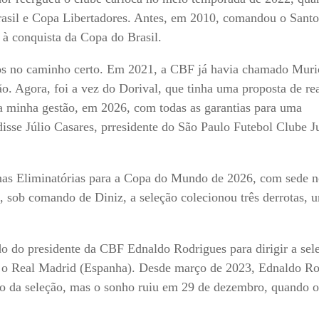
rasil e Copa Libertadores. Antes, em 2010, comandou o Santos
à conquista da Copa do Brasil.
mos no caminho certo. Em 2021, a CBF já havia chamado Muri
. Agora, foi a vez do Dorival, que tinha uma proposta de rea
 minha gestão, em 2026, com todas as garantias para uma
disse Júlio Casares, prresidente do São Paulo Futebol Clube J
r nas Eliminatórias para a Copa do Mundo de 2026, com sede n
, sob comando de Diniz, a seleção colecionou três derrotas,
do do presidente da CBF Ednaldo Rodrigues para dirigir a sel
com o Real Madrid (Espanha). Desde março de 2023, Ednaldo R
do da seleção, mas o sonho ruiu em 29 de dezembro, quando o 