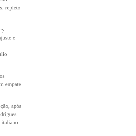
, repleto
cy
juste e
ulio
os
 um empate
eção, após
odrigues
italiano