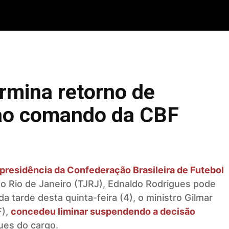
STRITO FEDERAL
GOIÁS & ENTORNO DF
POLÍTICA
rmina retorno de
ao comando da CBF
 presidência da Confederação Brasileira de Futebol
do Rio de Janeiro (TJRJ), Ednaldo Rodrigues pode
a tarde desta quinta-feira (4), o ministro Gilmar
F),
concedeu liminar suspendendo a decisão
ues do cargo.