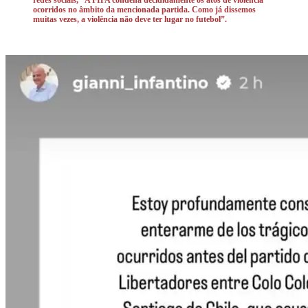
redes sociais, “A FIFA condena decididamente os atos de violência
ocorridos no âmbito da mencionada partida. Como já dissemos
muitas vezes, a violência não deve ter lugar no futebol”.