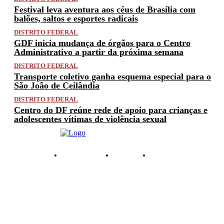
Festival leva aventura aos céus de Brasília com
balões, saltos e esportes radicais
DISTRITO FEDERAL
GDF inicia mudança de órgãos para o Centro
Administrativo a partir da próxima semana
DISTRITO FEDERAL
Transporte coletivo ganha esquema especial para o
São João de Ceilândia
DISTRITO FEDERAL
Centro do DF reúne rede de apoio para crianças e
adolescentes vítimas de violência sexual
PRIVACIDADE
ANUNCIE
CONTATO
© 2025 FACTUAL DF. TODOS OS DIREITOS RESERVADOS.