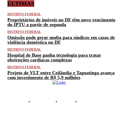
ÚLTIMAS
DISTRITO FEDERAL
Proprietários de imóveis no DF têm novo vencimento
do IPTU a partir de segunda
DISTRITO FEDERAL
Omissão pode gerar multa para síndicos em casos de
violência doméstica no DF
DISTRITO FEDERAL
Hospital de Base ganha tecnologia para tratar
obstruções cardíacas complexas
DISTRITO FEDERAL
Projeto de VLT entre Ceilândia e Taguatinga avança
com investimento de R$ 5,9 milhões
PRIVACIDADE
ANUNCIE
CONTATO
© 2025 FACTUAL DF. TODOS OS DIREITOS RESERVADOS.