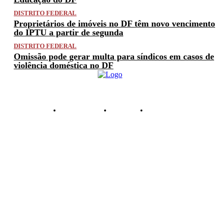
DISTRITO FEDERAL
Proprietários de imóveis no DF têm novo vencimento
do IPTU a partir de segunda
DISTRITO FEDERAL
Omissão pode gerar multa para síndicos em casos de
violência doméstica no DF
PRIVACIDADE
ANUNCIE
CONTATO
© 2025 FACTUAL DF. TODOS OS DIREITOS RESERVADOS.