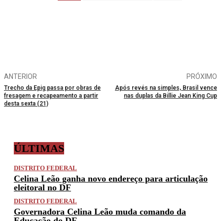
ANTERIOR
PRÓXIMO
Trecho da Epig passa por obras de
Após revés na simples, Brasil vence
fresagem e recapeamento a partir
nas duplas da Billie Jean King Cup
desta sexta (21)
ÚLTIMAS
DISTRITO FEDERAL
Celina Leão ganha novo endereço para articulação
eleitoral no DF
DISTRITO FEDERAL
Governadora Celina Leão muda comando da
Educação do DF