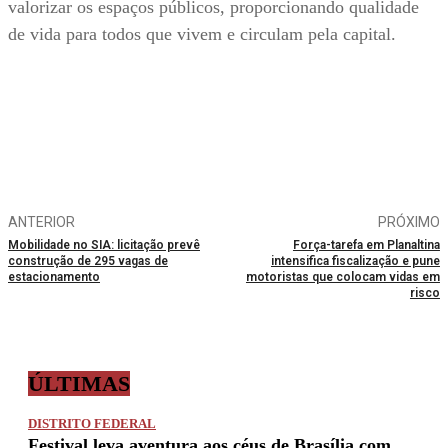
valorizar os espaços públicos, proporcionando qualidade
de vida para todos que vivem e circulam pela capital.
ANTERIOR
PRÓXIMO
Mobilidade no SIA: licitação prevê
Força-tarefa em Planaltina
construção de 295 vagas de
intensifica fiscalização e pune
estacionamento
motoristas que colocam vidas em
risco
ÚLTIMAS
DISTRITO FEDERAL
Festival leva aventura aos céus de Brasília com