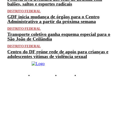
balões, saltos e esportes radicais
DISTRITO FEDERAL
GDF inicia mudança de órgãos para o Centro
Administrativo a partir da próxima semana
DISTRITO FEDERAL
Transporte coletivo ganha esquema especial para o
São João de Ceilândia
DISTRITO FEDERAL
Centro do DF reúne rede de apoio para crianças e
adolescentes vítimas de violência sexual
PRIVACIDADE
ANUNCIE
CONTATO
© 2025 FACTUAL DF. TODOS OS DIREITOS RESERVADOS.