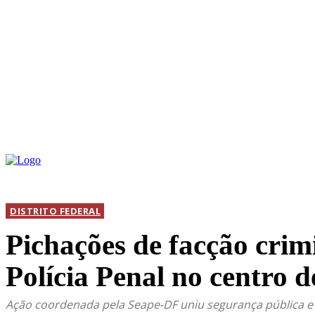
INICIAL
DIS
DISTRITO FEDERAL
Pichações de facção crim
Polícia Penal no centro d
Ação coordenada pela Seape-DF uniu segurança pública e