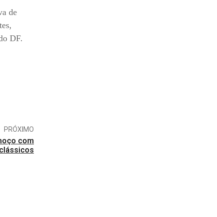
va de
tes,
 do DF.
PRÓXIMO
lmoço com
 clássicos