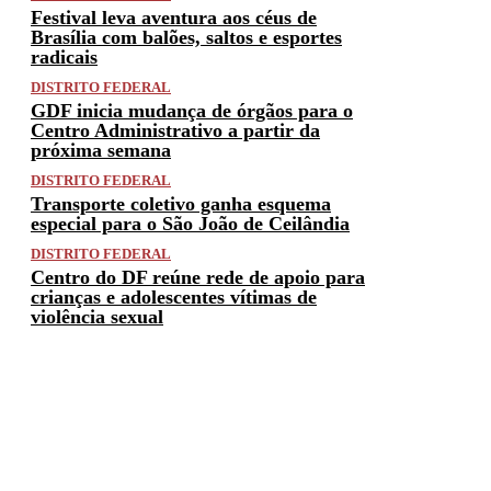
Festival leva aventura aos céus de
Brasília com balões, saltos e esportes
radicais
DISTRITO FEDERAL
GDF inicia mudança de órgãos para o
Centro Administrativo a partir da
próxima semana
DISTRITO FEDERAL
Transporte coletivo ganha esquema
especial para o São João de Ceilândia
DISTRITO FEDERAL
Centro do DF reúne rede de apoio para
crianças e adolescentes vítimas de
violência sexual