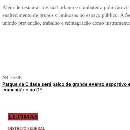
Além de restaurar o visual urbano e combater a poluição visu
enaltecimento de grupos criminosos no espaço público. A 
unindo prevenção, trabalho e reintegração como instrument
Compartilhe
ANTERIOR
Parque da Cidade será palco de grande evento esportivo 
comunitário no DF
ÚLTIMAS
DISTRITO FEDERAL