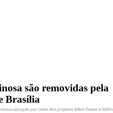
TRITO FEDERAL
GOIÁS & ENTORNO DF
POLÍTICA
inosa são removidas pela
e Brasília
 ressocialização por meio dos projetos Mãos Dadas e Ref