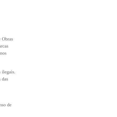
e Obras
arcas
rnos
 ilegais.
a das
nso de