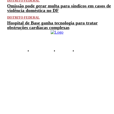
DISTRITO FEDERAL
Omissão pode gerar multa para síndicos em casos de
violência doméstica no DF
DISTRITO FEDERAL
Hospital de Base ganha tecnologia para tratar
obstruções cardíacas complexas
PRIVACIDADE
ANUNCIE
CONTATO
© 2025 FACTUAL DF. TODOS OS DIREITOS RESERVADOS.