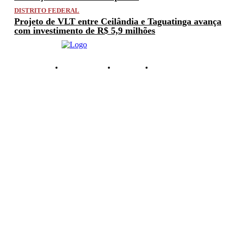
DISTRITO FEDERAL
Projeto de VLT entre Ceilândia e Taguatinga avança
com investimento de R$ 5,9 milhões
PRIVACIDADE
ANUNCIE
CONTATO
© 2025 FACTUAL DF. TODOS OS DIREITOS RESERVADOS.