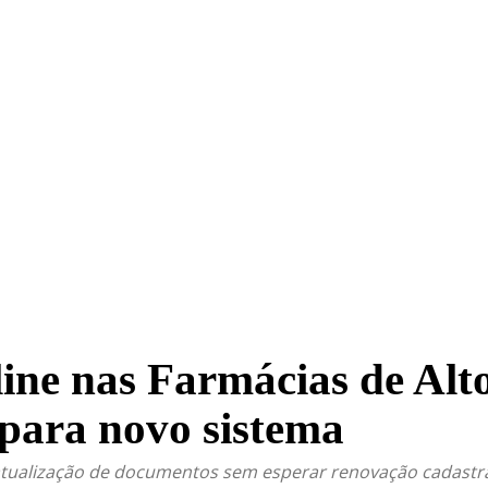
TRITO FEDERAL
GOIÁS & ENTORNO DF
POLÍTICA
ine nas Farmácias de Alt
 para novo sistema
tualização de documentos sem esperar renovação cadastra