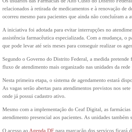
Os usuários das Farmácias de Alto Custo do Distrito Federal
relacionados à retirada de medicamentos e à renovação de d
ocorreu mesmo para pacientes que ainda não concluíram a at
A iniciativa foi adotada para evitar interrupções no atendim
assistência farmacêutica especializada. Com a mudança, o p
que pode levar até seis meses para conseguir realizar os ag
Segundo o Governo do Distrito Federal, a medida pretende fac
fluxo de atendimento mais organizado nas unidades da rede 
Nesta primeira etapa, o sistema de agendamento estará disp
As vagas serão abertas para atendimentos previstos nos sete 
onde já possui cadastro ativo.
Mesmo com a implementação do Ceaf Digital, as farmácias
atendimento presencial aos pacientes. As unidades também s
O acesso ao
Agenda DF
para marcação dos serviços ficará d