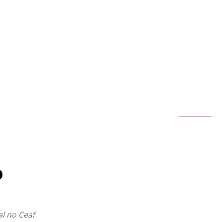
MAIS
BRASIL
ECONOMIA
ESPORTES
MUNDO
BUSCAR
o
l no Ceaf