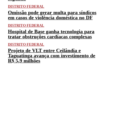
DISTRITO FEDERAL
Omissão pode gerar multa para síndicos
em casos de violência doméstica no DF
DISTRITO FEDERAL
Hospital de Base ganha tecnologia para
tratar obstruções cardíacas complexas
DISTRITO FEDERAL
Projeto de VLT entre Ceilândia e
Taguatinga avança com investimento de
R$ 5,9 milhões