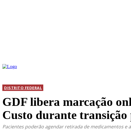
INICIAL
DIS
DISTRITO FEDERAL
GDF libera marcação onl
Custo durante transição
Pacientes poderão agendar retirada de medicamentos e a