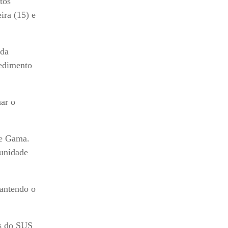
tos
ira (15) e
 da
cedimento
nar o
 e Gama.
 unidade
antendo o
os do SUS