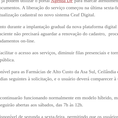
 já podem utilizar o portal
Agenda DF
para marcar atendimen
ocumentos. A liberação do serviço começou na última sexta-fe
ualização cadastral no novo sistema Ceaf Digital.
ento durante a implantação gradual da nova plataforma digital
aciente não precisará aguardar a renovação do cadastro, pro
endamentos on-line.
ilitar o acesso aos serviços, diminuir filas presenciais e tor
pública.
onível para as Farmácias de Alto Custo da Asa Sul, Ceilândia
dias seguintes à solicitação, e o usuário deverá comparecer à
 continuarão funcionando normalmente em modelo híbrido, m
eguirão abertas aos sábados, das 7h às 12h.
isponível de segunda a sexta-feira, permitindo que os usuári