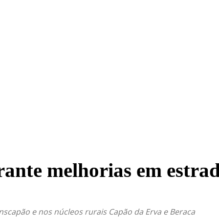
TRITO FEDERAL
GOIÁS & ENTORNO DF
POLÍTICA
rante melhorias em estra
nscapão e nos núcleos rurais Capão da Erva e Beraca