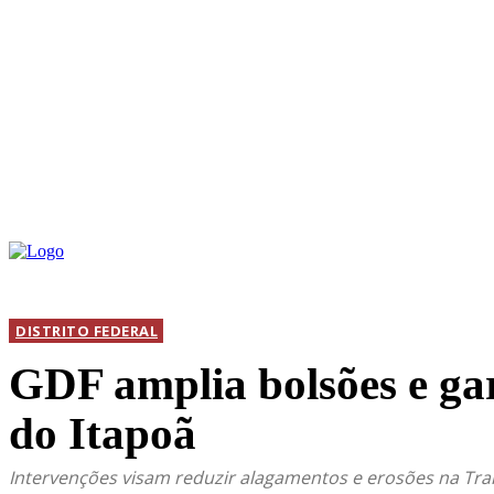
INICIAL
DIS
DISTRITO FEDERAL
GDF amplia bolsões e ga
do Itapoã
Intervenções visam reduzir alagamentos e erosões na Tra