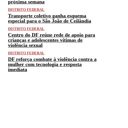
próxima semana
DISTRITO FEDERAL
Transporte coletivo ganha esquema
especial para o São João de Ceilândia
DISTRITO FEDERAL
Centro do DF reúne rede de apoio para
crianças e adolescentes vítimas de
violência sexual
DISTRITO FEDERAL
DF reforça combate à violência contra a
mulher com tecnologia e resposta
imediata