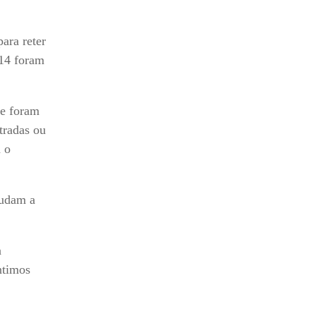
ara reter
 14 foram
 e foram
tradas ou
a o
judam a
a
ntimos