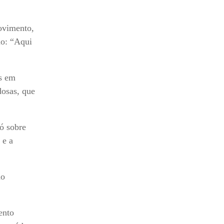
movimento,
ão: “Aqui
es em
dosas, que
ó sobre
 e a
ão
ento