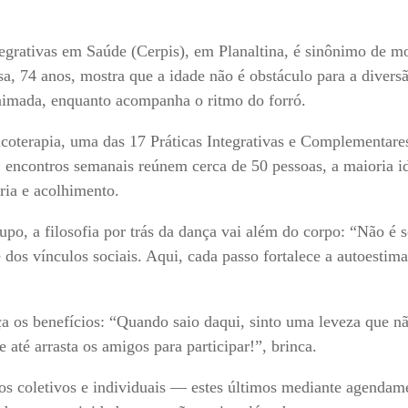
ntegrativas em Saúde (Cerpis), em Planaltina, é sinônimo de 
sa, 74 anos, mostra que a idade não é obstáculo para a divers
animada, enquanto acompanha o ritmo do forró.
sicoterapia, uma das 17 Práticas Integrativas e Complementar
, encontros semanais reúnem cerca de 50 pessoas, a maioria i
ria e acolhimento.
, a filosofia por trás da dança vai além do corpo: “Não é s
dos vínculos sociais. Aqui, cada passo fortalece a autoestima
ça os benefícios: “Quando saio daqui, sinto uma leveza que n
 até arrasta os amigos para participar!”, brinca.
s coletivos e individuais — estes últimos mediante agendam