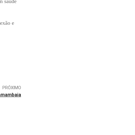
em saúde
nexão e
PRÓXIMO
Samambaia