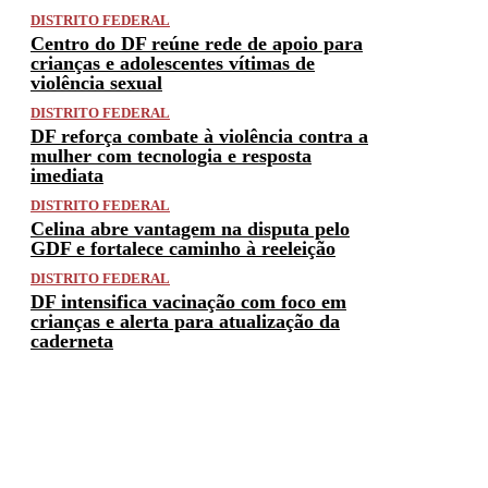
DISTRITO FEDERAL
Centro do DF reúne rede de apoio para
crianças e adolescentes vítimas de
violência sexual
DISTRITO FEDERAL
DF reforça combate à violência contra a
mulher com tecnologia e resposta
imediata
DISTRITO FEDERAL
Celina abre vantagem na disputa pelo
GDF e fortalece caminho à reeleição
DISTRITO FEDERAL
DF intensifica vacinação com foco em
crianças e alerta para atualização da
caderneta