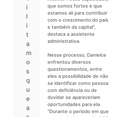
que somos fortes e que
i
estamos ali para contribuir
l
com o crescimento do país
i
e também da capital”,
t
destaca a assistente
administrativa.
a
m
Nesse processo, Danielce
o
enfrentou diversos
questionamentos, entre
s
eles a possibilidade de não
q
se identificar como pessoa
u
com deficiência ou de
duvidar se apareceriam
e
oportunidades para ela.
a
“Durante o período em que
s