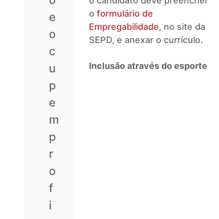
o candidato deve preencher
o
formulário de
e
Empregabilidade
, no site da
o
SEPD, e anexar o currículo.
c
Inclusão através do esporte
u
p
e
m
p
r
o
f
i