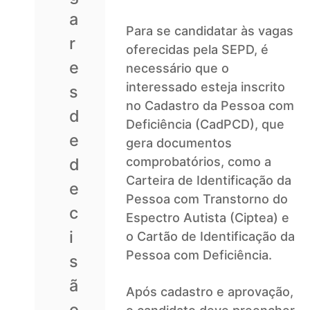
a
Para se candidatar às vagas
r
oferecidas pela SEPD, é
e
necessário que o
interessado esteja inscrito
s
no Cadastro da Pessoa com
d
Deficiência (CadPCD), que
e
gera documentos
d
comprobatórios, como a
Carteira de Identificação da
e
Pessoa com Transtorno do
c
Espectro Autista (Ciptea) e
i
o Cartão de Identificação da
Pessoa com Deficiência.
s
ã
Após cadastro e aprovação,
o