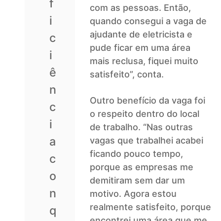
f
com as pessoas. Então,
i
quando consegui a vaga de
ajudante de eletricista e
c
pude ficar em uma área
i
mais reclusa, fiquei muito
ê
satisfeito”, conta.
n
Outro benefício da vaga foi
c
o respeito dentro do local
i
de trabalho. “Nas outras
a
vagas que trabalhei acabei
ficando pouco tempo,
c
porque as empresas me
o
demitiram sem dar um
n
motivo. Agora estou
realmente satisfeito, porque
q
encontrei uma área que me