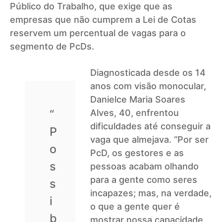
Público do Trabalho, que exige que as
empresas que não cumprem a Lei de Cotas
reservem um percentual de vagas para o
segmento de PcDs.
Diagnosticada desde os 14
anos com visão monocular,
Danielce Maria Soares
“
Alves, 40, enfrentou
dificuldades até conseguir a
P
vaga que almejava. “Por ser
o
PcD, os gestores e as
s
pessoas acabam olhando
para a gente como seres
s
incapazes; mas, na verdade,
i
o que a gente quer é
b
mostrar nossa capacidade,