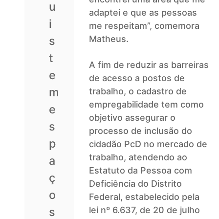
u
adaptei e que as pessoas
i
me respeitam”, comemora
s
Matheus.
t
A fim de reduzir as barreiras
e
de acesso a postos de
m
trabalho, o cadastro de
empregabilidade tem como
e
objetivo assegurar o
s
processo de inclusão do
p
cidadão PcD no mercado de
trabalho, atendendo ao
a
Estatuto da Pessoa com
ç
Deficiência do Distrito
o
Federal, estabelecido pela
s
lei nº 6.637, de 20 de julho