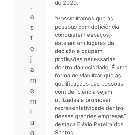
de 2020.
,
e
“Possibilitamos que as
s
pessoas com deficiência
conquistem espaços,
t
estejam em lugares de
e
decisão e ocupem
j
profissões necessárias
dentro da sociedade. É uma
a
forma de viabilizar que as
m
qualificações das pessoas
e
com deficiência sejam
m
utilizadas e promover
representatividade dentro
l
dessas grandes empresas”,
u
destaca Flávio Pereira dos
g
Santos.