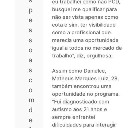
eu trabalhei como não PCD,
p
busquei me qualificar para
não ser vista apenas como
e
cota e sim, ter visibilidade
s
como a profissional que
s
merecia uma oportunidade
igual a todos no mercado de
o
trabalho”, diz, orgulhosa.
a
s
Assim como Danielce,
Matheus Marques Luiz, 28,
c
também encontrou uma
o
oportunidade no programa.
m
“Fui diagnosticado com
d
autismo aos 21 anos e
sempre enfrentei
e
dificuldades para interagir