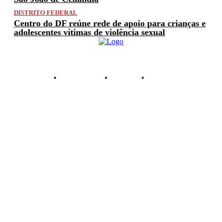
DISTRITO FEDERAL
Centro do DF reúne rede de apoio para crianças e
adolescentes vítimas de violência sexual
PRIVACIDADE
ANUNCIE
CONTATO
© 2025 FACTUAL DF. TODOS OS DIREITOS RESERVADOS.