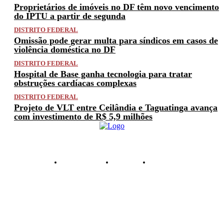
Proprietários de imóveis no DF têm novo vencimento
do IPTU a partir de segunda
DISTRITO FEDERAL
Omissão pode gerar multa para síndicos em casos de
violência doméstica no DF
DISTRITO FEDERAL
Hospital de Base ganha tecnologia para tratar
obstruções cardíacas complexas
DISTRITO FEDERAL
Projeto de VLT entre Ceilândia e Taguatinga avança
com investimento de R$ 5,9 milhões
PRIVACIDADE
ANUNCIE
CONTATO
© 2025 FACTUAL DF. TODOS OS DIREITOS RESERVADOS.