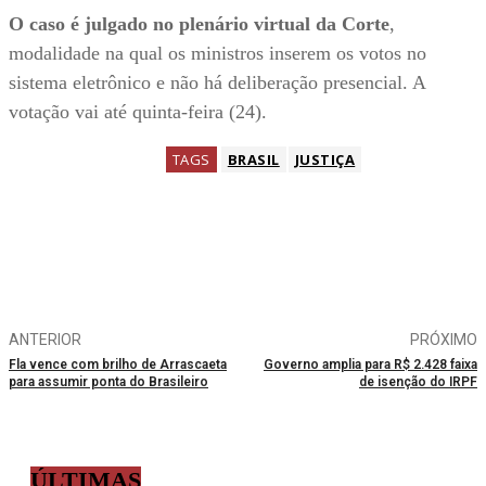
O caso é julgado no plenário virtual da Corte
,
modalidade na qual os ministros inserem os votos no
sistema eletrônico e não há deliberação presencial. A
votação vai até quinta-feira (24).
TAGS
BRASIL
JUSTIÇA
ANTERIOR
PRÓXIMO
Fla vence com brilho de Arrascaeta
Governo amplia para R$ 2.428 faixa
para assumir ponta do Brasileiro
de isenção do IRPF
ÚLTIMAS