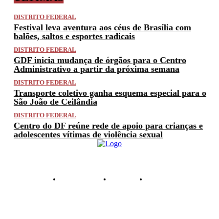
DISTRITO FEDERAL
Festival leva aventura aos céus de Brasília com
balões, saltos e esportes radicais
DISTRITO FEDERAL
GDF inicia mudança de órgãos para o Centro
Administrativo a partir da próxima semana
DISTRITO FEDERAL
Transporte coletivo ganha esquema especial para o
São João de Ceilândia
DISTRITO FEDERAL
Centro do DF reúne rede de apoio para crianças e
adolescentes vítimas de violência sexual
PRIVACIDADE
ANUNCIE
CONTATO
© 2025 FACTUAL DF. TODOS OS DIREITOS RESERVADOS.