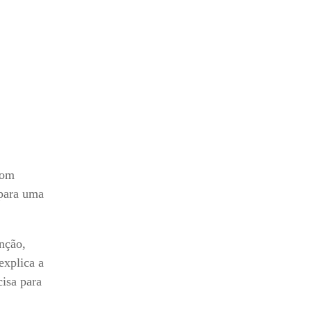
com
 para uma
nção,
explica a
isa para