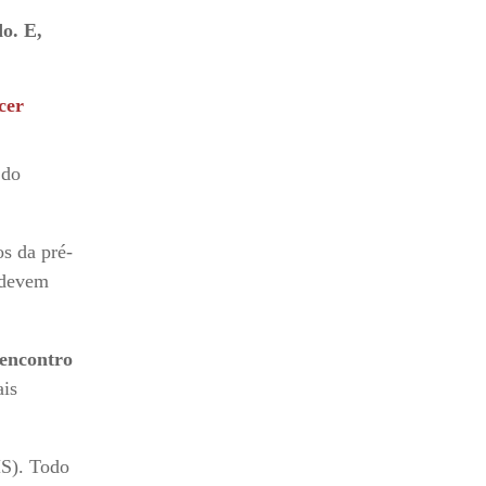
o. E,
cer
 do
os da pré-
s devem
encontro
ais
S). Todo