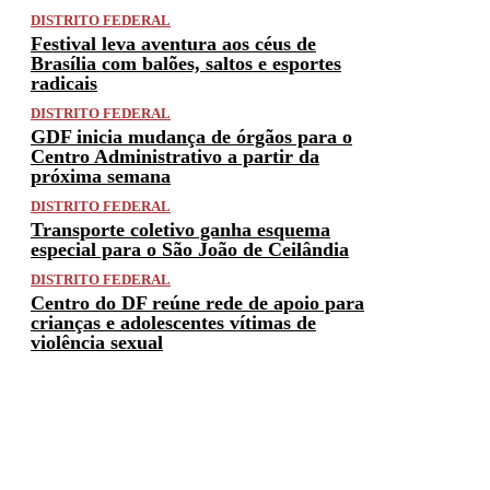
DISTRITO FEDERAL
Festival leva aventura aos céus de
Brasília com balões, saltos e esportes
radicais
DISTRITO FEDERAL
GDF inicia mudança de órgãos para o
Centro Administrativo a partir da
próxima semana
DISTRITO FEDERAL
Transporte coletivo ganha esquema
especial para o São João de Ceilândia
DISTRITO FEDERAL
Centro do DF reúne rede de apoio para
crianças e adolescentes vítimas de
violência sexual