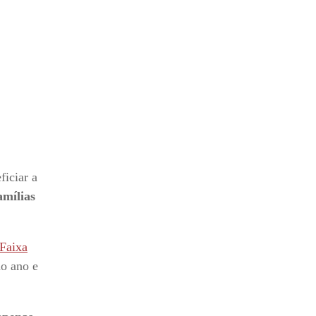
iciar a
amílias
 Faixa
ao ano e