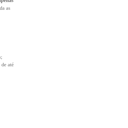
apenas
da as
s;
 de até