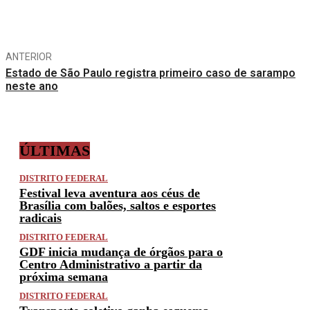
Compartilhe
ANTERIOR
Estado de São Paulo registra primeiro caso de sarampo
neste ano
ÚLTIMAS
DISTRITO FEDERAL
Festival leva aventura aos céus de
Brasília com balões, saltos e esportes
radicais
DISTRITO FEDERAL
GDF inicia mudança de órgãos para o
Centro Administrativo a partir da
próxima semana
DISTRITO FEDERAL