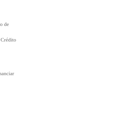
no de
 Crédito
nanciar