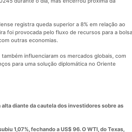
,0245 durante o dia, mas encerrou próxima da
nse registra queda superior a 8% em relação ao
ira foi provocada pelo fluxo de recursos para a bols
 com outras economias.
ã também influenciaram os mercados globais, com
ços para uma solução diplomática no Oriente
alta diante da cautela dos investidores sobre as
, subiu 1,07%, fechando a US$ 96. O WTI, do Texas,